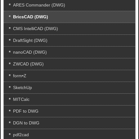
ARES Commander (DWG)
BricsCAD (DWG)
CMS IntelliCAD (DWG)
DraftSight (DWG)
nanoCAD (DWG)
ZWCAD (DWG)
form•Z
SketchUp
MITCalc
PDF to DWG
DGN to DWG
pdf2cad