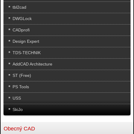
tbl2cad
DWGLock
CADprofi
Design Expert
TDS-TECHNIK
AddCAD Architecture
ST (Free)
PS Tools
USS
SkiJo
Obecný CAD