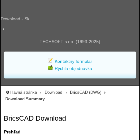
Download - Sk
TECHSOFT s.r.o. (1993-2025)
Kontaktný formulár
Rýchla objednávka
Hlavná stránka
Download
BricsCAD (DWG)
Download Summary
BricsCAD Download
Prehľad