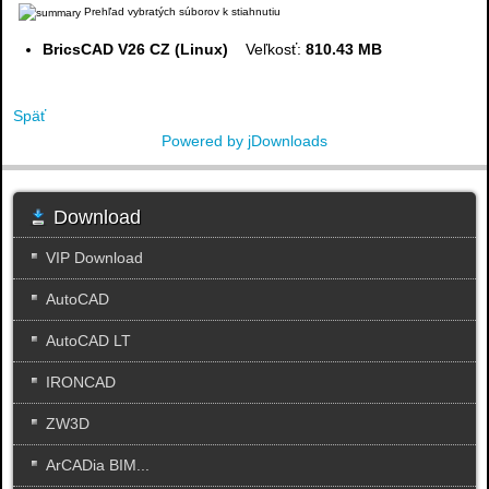
Prehľad vybratých súborov k stiahnutiu
BricsCAD V26 CZ (Linux)
Veľkosť:
810.43 MB
Späť
Powered by jDownloads
Download
VIP Download
AutoCAD
AutoCAD LT
IRONCAD
ZW3D
ArCADia BIM...