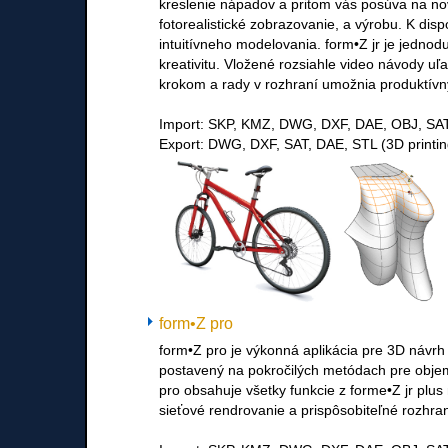
kreslenie nápadov a pritom vás posúva na nov
fotorealistické zobrazovanie, a výrobu. K disp
intuitívneho modelovania. form•Z jr je jedno
kreativitu. Vložené rozsiahle video návody u
krokom a rady v rozhraní umožnia produktívn
Import: SKP, KMZ, DWG, DXF, DAE, OBJ, SA
Export: DWG, DXF, SAT, DAE, STL (3D printin
form•Z pro
form•Z pro je výkonná aplikácia pre 3D návrh
postavený na pokročilých metódach pre objem
pro obsahuje všetky funkcie z forme•Z jr plu
sieťové rendrovanie a prispôsobiteľné rozhran