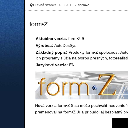
Hlavná stránka
CAD
form•Z
form•Z
Aktuálna verzia:
form•Z 9
Výrobca:
AutoDesSys
Základný popis:
Produkty form•Z spoločnosti Aut
ich programy slúžia na tvorbu presných, fotorealis
Jazykové verzie:
EN
Nová verzia form•Z 9 sa môže pochváliť neuveriteľ
premenoval na form•Z Jr a pribudol aj bezplatný pr