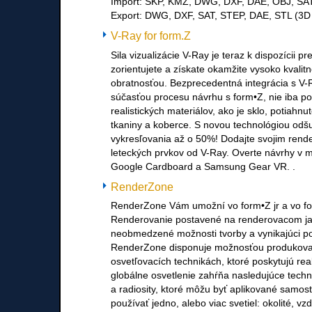
Import: SKP, KMZ, DWG, DXF, DAE, OBJ, SAT
Export: DWG, DXF, SAT, STEP, DAE, STL (3D 
V-Ray for form.Z
Sila vizualizácie V-Ray je teraz k dispozícii 
zorientujete a získate okamžite vysoko kvalit
obratnosťou. Bezprecedentná integrácia s V-
súčasťou procesu návrhu s form•Z, nie iba p
realistických materiálov, ako je sklo, potiahn
tkaniny a koberce. S novou technológiou odš
vykresľovania až o 50%! Dodajte svojim rend
leteckých prvkov od V-Ray. Overte návrhy v 
Google Cardboard a Samsung Gear VR. .
RenderZone
RenderZone Vám umožní vo form•Z jr a vo fo
Renderovanie postavené na renderovacom j
neobmedzené možnosti tvorby a vynikajúci p
RenderZone disponuje možnosťou produkovať
osvetľovacích technikách, ktoré poskytujú rea
globálne osvetlenie zahŕňa nasledujúce technik
a radiosity, ktoré môžu byť aplikované samo
používať jedno, alebo viac svetiel: okolité, v