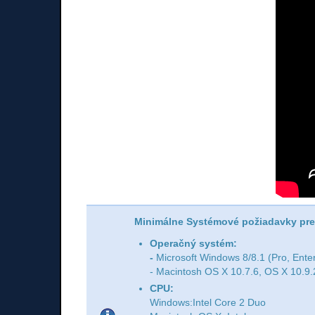
Minimálne Systémové požiadavky pre 
Operačný systém:
-
Microsoft Windows 8/8.1 (Pro, Ente
- Macintosh OS X 10.7.6, OS X 10.9.
CPU:
Windows:Intel Core 2 Duo