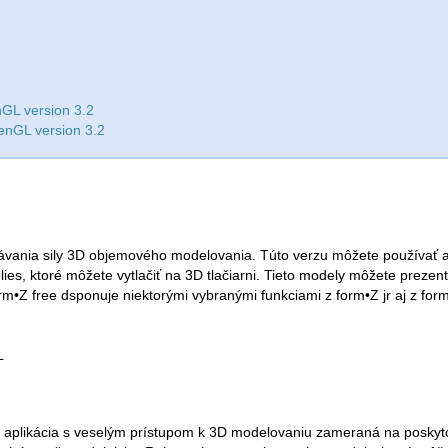
GL version 3.2
enGL version 3.2
znávania sily 3D objemového modelovania. Túto verzu môžete používať a
elies, ktoré môžete vytlačiť na 3D tlačiarni. Tieto modely môžete preze
orm•Z free dsponuje niektorými vybranými funkciami z form•Z jr aj z fo
L
je aplikácia s veselým prístupom k 3D modelovaniu zameraná na posky