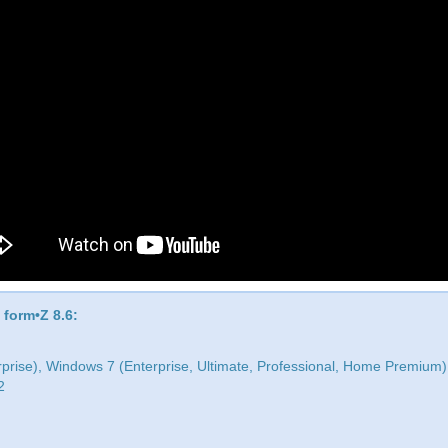
form•Z 8.6:
rprise), Windows 7 (Enterprise, Ultimate, Professional, Home Premium) 
2