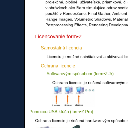
projekčné, plošné, uživateľské, priamkové, či
v obrázkoch ako žiara simulujúca odraz svetl
použité v RenderZone: Final Gather, Ambient
Range Images, Volumetric Shadows, Materiály,
Postprocessing Effects, Rendering Developm
Licencovanie form•Z
Samostatná licencia
Licenciu je možné nainštalovať a aktivovať
l
Ochrana licencie
Softwarovým spôsobom (form•Z Jr)
Ochrana licencie je riešená softwarovým 
Pomocou USB kľúča (form•Z Pro)
Ochrana licencie je riešená hardwarovým spôsobom