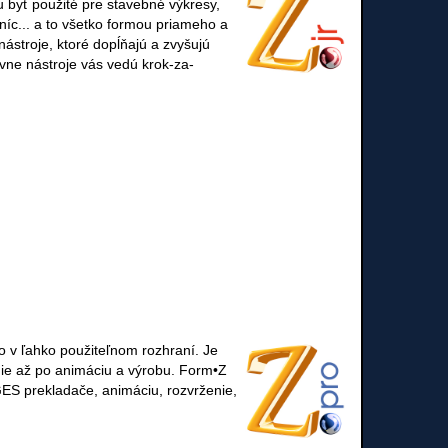
 byť použité pre stavebné výkresy,
žníc... a to všetko formou priameho a
ástroje, ktoré dopĺňajú a zvyšujú
ívne nástroje vás vedú krok-za-
o v ľahko použiteľnom rozhraní. Je
nie až po animáciu a výrobu. Form•Z
GES prekladače, animáciu, rozvrženie,