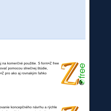
j na komerčné použitie. S form•Z free
ntovať pomocou slnečnej štúdie,
rm•Z pro ako aj rovnakým ľahko
tovanie koncepčného návrhu a rýchle