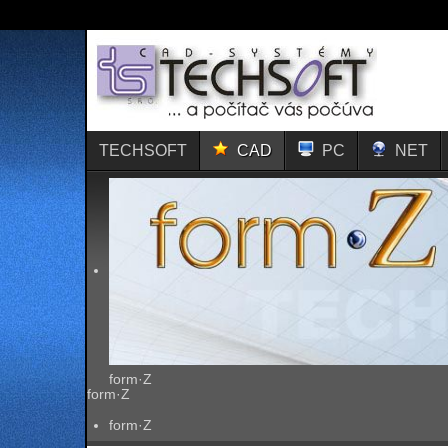
TECHSOFT
CAD
PC
NET
form·Z
form·Z
form·Z