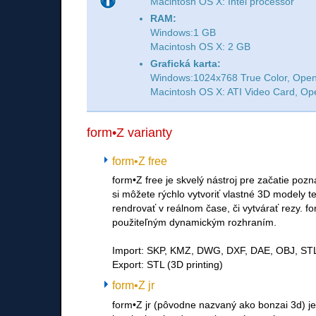
Macintosh OS X: Intel processor
RAM:
Windows:1 GB
Macintosh OS X: 2 GB
Grafická karta:
Windows:1024x768 True Color, Open
Macintosh OS X: ATI Video Card, Op
form•Z varianty
form•Z free
form•Z free je skvelý nástroj pre začatie po
si môžete rýchlo vytvoriť vlastné 3D modely t
rendrovať v reálnom čase, či vytvárať rezy. f
použiteľným dynamickým rozhraním.
Import: SKP, KMZ, DWG, DXF, DAE, OBJ, ST
Export: STL (3D printing)
form•Z jr
form•Z jr (pôvodne nazvaný ako bonzai 3d) 