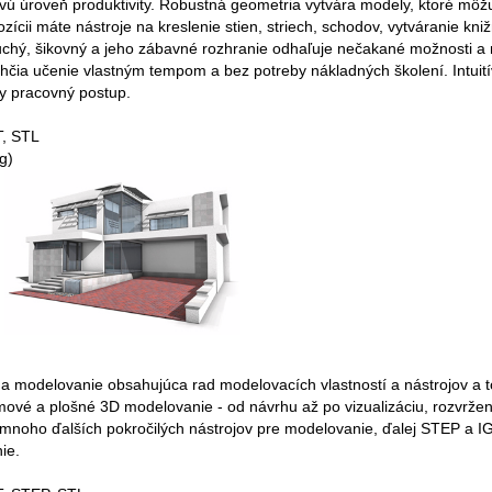
ú úroveň produktivity. Robustná geometria vytvára modely, ktoré môžu
ozícii máte nástroje na kreslenie stien, striech, schodov, vytváranie kni
duchý, šikovný a jeho zábavné rozhranie odhaľuje nečakané možnosti a n
ľahčia učenie vlastným tempom a bez potreby nákladných školení. Intuit
y pracovný postup.
T, STL
g)
 a modelovanie obsahujúca rad modelovacích vlastností a nástrojov a t
ové a plošné 3D modelovanie - od návrhu až po vizualizáciu, rozvrže
s mnoho ďalších pokročilých nástrojov pre modelovanie, ďalej STEP a I
ie.