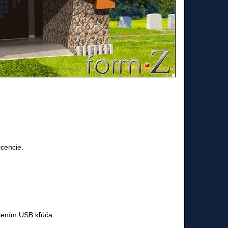
icencie.
sením USB kľúča.