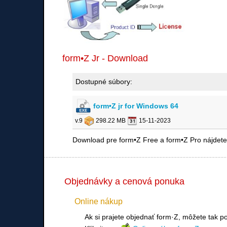
form•Z Jr - Download
Dostupné súbory:
form•Z jr for Windows 64
v.9
298.22 MB
15-11-2023
Download pre form•Z Free a form•Z Pro nájdete
Objednávky a cenová ponuka
Online nákup
Ak si prajete objednať form·Z, môžete tak p