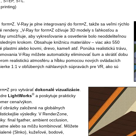
, STEP, STL.
printing)
pre form•Z. V-Ray je plne integrovaný do form•Z, takže sa veľmi rýchlo
né rendery. „V-Ray for form•Z oživuje 3D modely s ľahkosťou a
Ray umožňuje, aby vykresľovanie a osvetlenie bolo neoddeliteľnou
osledným krokom. Obsahuje knižnicu materiálov – viac ako 550
uté plastmi alebo kovmi, drevo, kameň atď. Ponúka realistickú trávu,
umovania V-Ray môžete automaticky eliminovať šum a skrátiť dobu
erom realistickú atmosféru a hĺbku pomocou nových ovládacích
mierke 1:1 v obľúbených náhlavných súpravách pre VR, ako sú
rm•Z pro vytvárať
dokonalé vizualizácie
.
®
adre
LightWorks
a poskytuje prakticky
omer cena/výkon.
 obrázky založené na globálnych
listickejšie výsledky. V RenderZone,
y: final fgather, ambient occlusion,
statne alebo sa môžu kombinovať. Môžete
zdialené (Slnko), kužeľové, bodové,