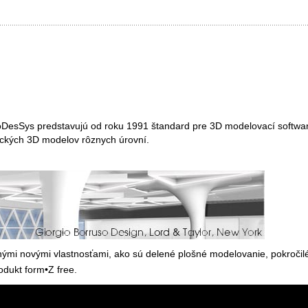
oDesSys predstavujú od roku 1991 štandard pre 3D modelovací softwar
tických 3D modelov rôznych úrovní.
nými novými vlastnosťami, ako sú delené plošné modelovanie, pokročilé
odukt form•Z free.