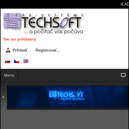
tCAD
Nie ste prihlásený
Prihlásiť...
Registrovať...
Menu