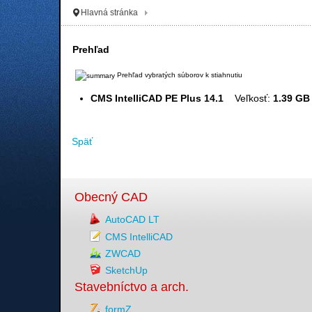
Hlavná stránka
Prehľad
Prehľad vybratých súborov k stiahnutiu
CMS IntelliCAD PE Plus 14.1
Veľkosť:
1.39 GB
Späť
Obecný CAD
AutoCAD LT
CMS IntelliCAD
ZWCAD
SketchUp
Stavebníctvo a arch.
formZ