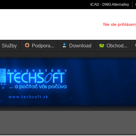
tCAD - DWG Alternatívy
Nie ste prihlásen
Služby
Podpora...
Download
Obchod...