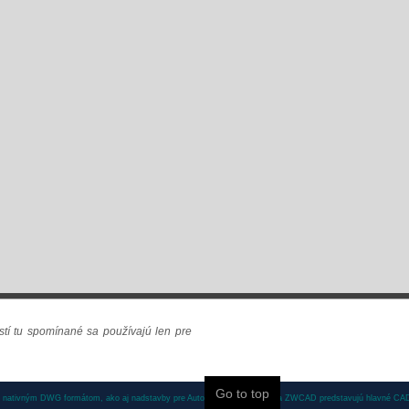
tí tu spomínané sa používajú len pre
Go to top
ativným DWG formátom, ako aj nadstavby pre AutoCAD, AutoCAD LT a ZWCAD predstavujú hlavné CAD 