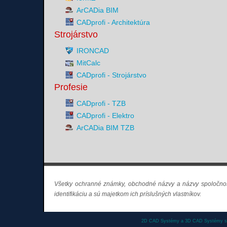
ArCADia BIM
CADprofi - Architektúra
Strojárstvo
IRONCAD
MitCalc
CADprofi - Strojárstvo
Profesie
CADprofi - TZB
CADprofi - Elektro
ArCADia BIM TZB
Všetky ochranné známky, obchodné názvy a názvy spoločnos
identifikáciu a sú majetkom ich príslušných vlastníkov.
2D CAD Systémy a 3D CAD Systémy s n