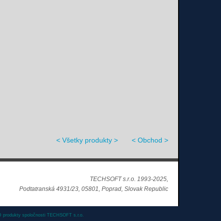
< Všetky produkty >
< Obchod >
TECHSOFT s.r.o. 1993-2025,
Podtatranská 4931/23, 05801, Poprad, Slovak Republic
produkty spoločnosti TECHSOFT s.r.o.