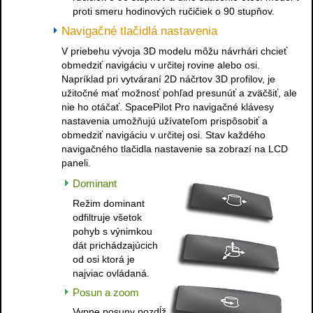
proti smeru hodinových ručičiek o 90 stupňov.
Navigačné tlačidlá nastavenia
V priebehu vývoja 3D modelu môžu návrhári chcieť
obmedziť navigáciu v určitej rovine alebo osi.
Napríklad pri vytváraní 2D náčrtov 3D profilov, je
užitočné mať možnosť pohľad presunúť a zväčšiť, ale
nie ho otáčať. SpacePilot Pro navigačné klávesy
nastavenia umožňujú užívateľom prispôsobiť a
obmedziť navigáciu v určitej osi. Stav každého
navigačného tlačidla nastavenie sa zobrazí na LCD
paneli.
Dominant
Režim dominant
odfiltruje všetok
pohyb s výnimkou
dát prichádzajúcich
od osi ktorá je
najviac ovládaná.
Posun a zoom
Vypne posuny pozdĺž