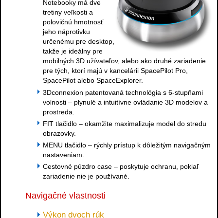
Notebooky má dve
tretiny veľkosti a
polovičnú hmotnosť
jeho náprotivku
určenému pre desktop,
takže je ideálny pre
mobilných 3D užívateľov, alebo ako druhé zariadenie
pre tých, ktorí majú v kancelárii SpacePilot Pro,
SpacePilot alebo SpaceExplorer.
3Dconnexion patentovaná technológia s 6-stupňami
volnosti – plynulé a intuitívne ovládanie 3D modelov a
prostreda.
FIT tlačidlo – okamžite maximalizuje model do stredu
obrazovky.
MENU tlačidlo – rýchly prístup k dôležitým navigačným
nastaveniam.
Cestovné púzdro case – poskytuje ochranu, pokiaľ
zariadenie nie je používané.
Navigačné vlastnosti
Výkon dvoch rúk