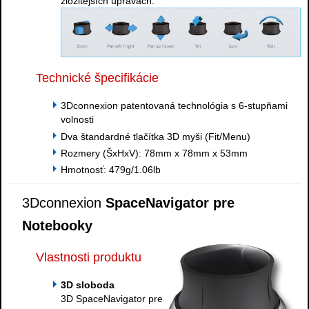
zložitejších úpravách.
Technické špecifikácie
3Dconnexion patentovaná technológia s 6-stupňami
volnosti
Dva štandardné tlačítka 3D myši (Fit/Menu)
Rozmery (ŠxHxV): 78mm x 78mm x 53mm
Hmotnosť: 479g/1.06lb
3Dconnexion
SpaceNavigator pre
Notebooky
Vlastnosti produktu
3D sloboda
3D SpaceNavigator pre