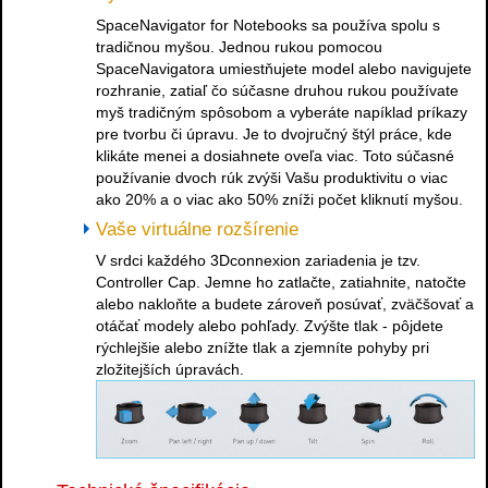
SpaceNavigator for Notebooks sa používa spolu s
tradičnou myšou. Jednou rukou pomocou
SpaceNavigatora umiestňujete model alebo navigujete
rozhranie, zatiaľ čo súčasne druhou rukou používate
myš tradičným spôsobom a vyberáte napíklad príkazy
pre tvorbu či úpravu. Je to dvojručný štýl práce, kde
klikáte menei a dosiahnete oveľa viac. Toto súčasné
používanie dvoch rúk zvýši Vašu produktivitu o viac
ako 20% a o viac ako 50% zníži počet kliknutí myšou.
Vaše virtuálne rozšírenie
V srdci každého 3Dconnexion zariadenia je tzv.
Controller Cap. Jemne ho zatlačte, zatiahnite, natočte
alebo nakloňte a budete zároveň posúvať, zväčšovať a
otáčať modely alebo pohľady. Zvýšte tlak - pôjdete
rýchlejšie alebo znížte tlak a zjemníte pohyby pri
zložitejších úpravách.