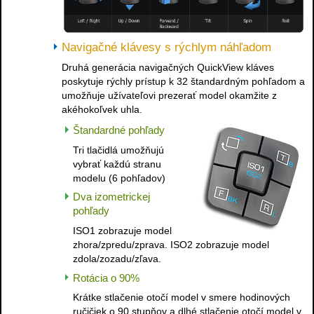
Navigačné klávesy s rýchlym náhľadom
Druhá generácia navigačných QuickView kláves
poskytuje rýchly prístup k 32 štandardným pohľadom a
umožňuje užívateľovi prezerať model okamžite z
akéhokoľvek uhla.
Štandardné pohľady
Tri tlačidlá umožňujú
vybrať každú stranu
modelu (6 pohľadov)
Dva izometrickej
pohľady
ISO1 zobrazuje model
zhora/zpredu/zprava. ISO2 zobrazuje model
zdola/zozadu/zľava.
Rotácia o 90%
Krátke stlačenie otočí model v smere hodinových
ručičiek o 90 stupňov a dlhé stlačenie otočí model v