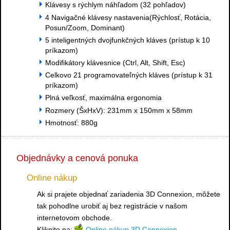
Klávesy s rýchlym náhľadom (32 pohľadov)
4 Navigačné klávesy nastavenia(Rýchlosť, Rotácia,
Posun/Zoom, Dominant)
5 inteligentných dvojfunkčných kláves (prístup k 10
príkazom)
Modifikátory klávesnice (Ctrl, Alt, Shift, Esc)
Celkovo 21 programovateľných kláves (prístup k 31
príkazom)
Plná veľkosť, maximálna ergonomia
Rozmery (ŠxHxV): 231mm x 150mm x 58mm
Hmotnosť: 880g
Objednávky a cenová ponuka
Online nákup
Ak si prajete objednať zariadenia 3D Connexion, môžete
tak pohodlne urobiť aj bez registrácie v našom
internetovom obchode.
Kliknite na:
Online nákup 3D Connexion