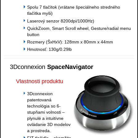
Spolu 7 tlačítok (vrátane špeciálneho stredného
tlačítka myši)
Laserový senzor 8200dpi/1000Hz)
QuickZoom, Smart Scroll wheel, Gesture/radial menu
button
Rozmery (ŠxHxV): 128mm x 80mm x 44mm
Hmotnosť: 130g/0.29lb
3Dconnexion
SpaceNavigator
Vlastnosti produktu
3Dconnexion
patentovaná
technológia so 6-
stupňami volnosti –
plynulé a intuitívne
ovládanie 3D modelov
a prostreda.