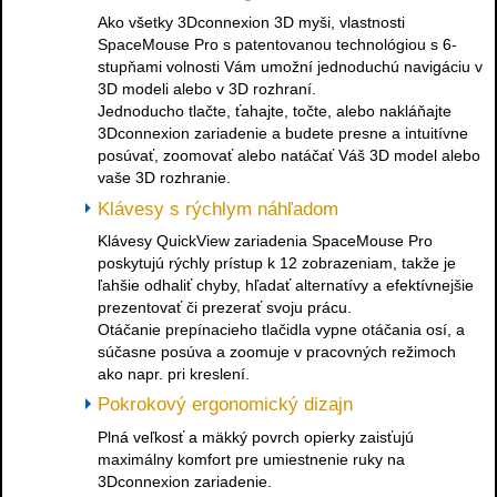
Ako všetky 3Dconnexion 3D myši, vlastnosti
SpaceMouse Pro s patentovanou technológiou s 6-
stupňami volnosti Vám umožní jednoduchú navigáciu v
3D modeli alebo v 3D rozhraní.
Jednoducho tlačte, ťahajte, točte, alebo nakláňajte
3Dconnexion zariadenie a budete presne a intuitívne
posúvať, zoomovať alebo natáčať Váš 3D model alebo
vaše 3D rozhranie.
Klávesy s rýchlym náhľadom
Klávesy QuickView zariadenia SpaceMouse Pro
poskytujú rýchly prístup k 12 zobrazeniam, takže je
ľahšie odhaliť chyby, hľadať alternatívy a efektívnejšie
prezentovať či prezerať svoju prácu.
Otáčanie prepínacieho tlačidla vypne otáčania osí, a
súčasne posúva a zoomuje v pracovných režimoch
ako napr. pri kreslení.
Pokrokový ergonomický dizajn
Plná veľkosť a mäkký povrch opierky zaisťujú
maximálny komfort pre umiestnenie ruky na
3Dconnexion zariadenie.