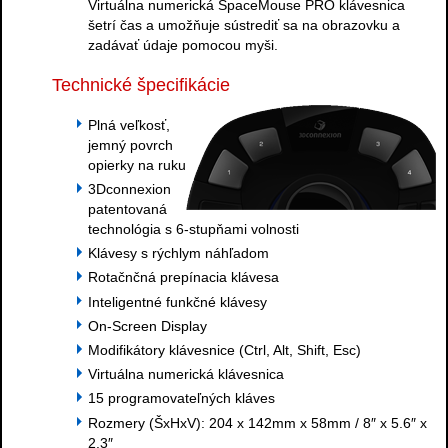
Virtuálna numerická SpaceMouse PRO klávesnica
šetrí čas a umožňuje sústrediť sa na obrazovku a
zadávať údaje pomocou myši.
Technické špecifikácie
Plná veľkosť,
jemný povrch
opierky na ruku
3Dconnexion
patentovaná
technológia s 6-stupňami volnosti
Klávesy s rýchlym náhľadom
Rotačnčná prepínacia klávesa
Inteligentné funkčné klávesy
On-Screen Display
Modifikátory klávesnice (Ctrl, Alt, Shift, Esc)
Virtuálna numerická klávesnica
15 programovateľných kláves
Rozmery (ŠxHxV): 204 x 142mm x 58mm / 8″ x 5.6″ x
2.3″