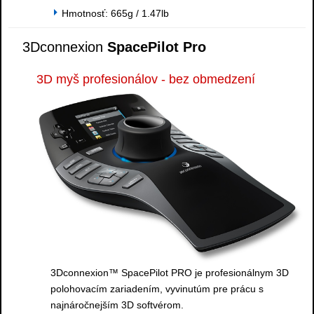
Hmotnosť: 665g / 1.47lb
3Dconnexion
SpacePilot Pro
3D myš profesionálov - bez obmedzení
3Dconnexion™ SpacePilot PRO je profesionálnym 3D
polohovacím zariadením, vyvinutúm pre prácu s
najnáročnejším 3D softvérom.