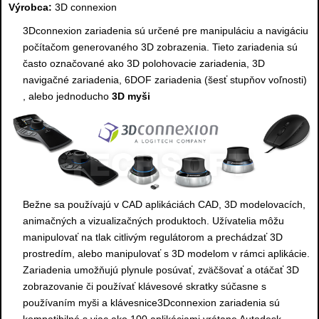
Výrobca:
3D connexion
3Dconnexion zariadenia sú určené pre manipuláciu a navigáciu
počítačom generovaného 3D zobrazenia. Tieto zariadenia sú
často označované ako 3D polohovacie zariadenia, 3D
navigačné zariadenia, 6DOF zariadenia (šesť stupňov voľnosti)
, alebo jednoducho
3D myši
Bežne sa používajú v CAD aplikáciách CAD, 3D modelovacích,
animačných a vizualizačných produktoch. Užívatelia môžu
manipulovať na tlak citlivým regulátorom a prechádzať 3D
prostredím, alebo manipulovať s 3D modelom v rámci aplikácie.
Zariadenia umožňujú plynule posúvať, zväčšovať a otáčať 3D
zobrazovanie či používať klávesové skratky súčasne s
používaním myši a klávesnice3Dconnexion zariadenia sú
kompatibilné s viac ako 100 aplikáciami vrátane Autodesk