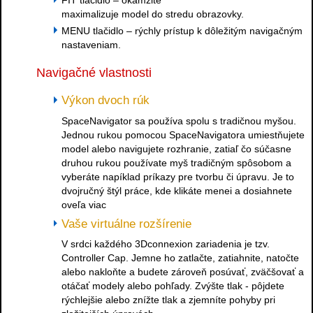
FIT tlačidlo – okamžite
maximalizuje model do stredu obrazovky.
MENU tlačidlo – rýchly prístup k dôležitým navigačným
nastaveniam.
Navigačné vlastnosti
Výkon dvoch rúk
SpaceNavigator sa používa spolu s tradičnou myšou.
Jednou rukou pomocou SpaceNavigatora umiestňujete
model alebo navigujete rozhranie, zatiaľ čo súčasne
druhou rukou používate myš tradičným spôsobom a
vyberáte napíklad príkazy pre tvorbu či úpravu. Je to
dvojručný štýl práce, kde klikáte menei a dosiahnete
oveľa viac
Vaše virtuálne rozšírenie
V srdci každého 3Dconnexion zariadenia je tzv.
Controller Cap. Jemne ho zatlačte, zatiahnite, natočte
alebo nakloňte a budete zároveň posúvať, zväčšovať a
otáčať modely alebo pohľady. Zvýšte tlak - pôjdete
rýchlejšie alebo znížte tlak a zjemníte pohyby pri