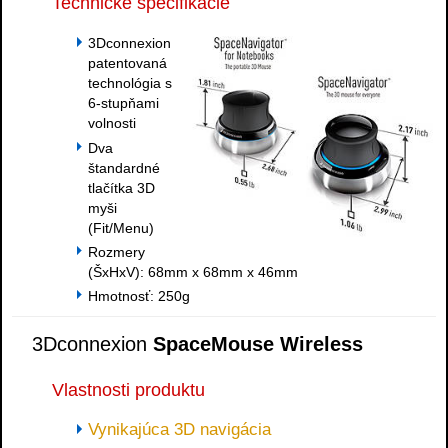
Technické špecifikácie
3Dconnexion
patentovaná
technológia s
6-stupňami
volnosti
Dva
štandardné
tlačítka 3D
myši
(Fit/Menu)
Rozmery
(ŠxHxV): 68mm x 68mm x 46mm
Hmotnosť: 250g
3Dconnexion
SpaceMouse Wireless
Vlastnosti produktu
Vynikajúca 3D navigácia