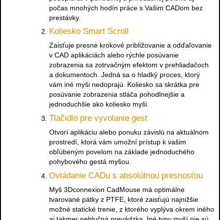
počas mnohých hodín práce s Vašim CADom bez
prestávky.
Koliesko Smart Scroll
Zaisťuje presné krokové približovanie a odďaľovanie
v CAD aplikáciách alebo rýchle posúvanie
zobrazenia sa zotrvačným efektom v prehliadačoch
a dokumentoch. Jedná sa o hladký proces, ktorý
vám iné myši nedoprajú. Koliesko sa skrátka pre
posúvanie zobrazenia stláča pohodlnejšie a
jednoduchšie ako koliesko myši.
Tlačidlo pre vyvolanie gest
Otvorí aplikáciu alebo ponuku závislú na aktuálnom
prostredí, ktorá vám umožní prístup k vašim
obľúbeným povelom na základe jednoduchého
pohybového gestá myšou.
Ovládanie CADu s absolútnou presnosťou
Myš 3Dconnexion CadMouse má optimálne
tvarované pätky z PTFE, ktoré zaisťujú najnižšie
možné statické trenie, z ktorého vyplýva okrem iného
aj takmer nehlučná prevádzka. Iné typy myší nie sú