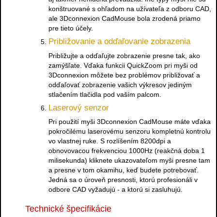
konštruované s ohľadom na užívateľa z odboru CAD,
ale 3Dconnexion CadMouse bola zrodená priamo
pre tieto účely.
Približovanie a odďaľovanie zobrazenia
Približujte a odďaľujte zobrazenie presne tak, ako
zamýšľate. Vďaka funkcii QuickZoom pri myši od
3Dconnexion môžete bez problémov približovať a
odďaľovať zobrazenie vašich výkresov jediným
stlačením tlačidla pod vaším palcom.
Laserový senzor
Pri použití myši 3Dconnexion CadMouse máte vďaka
pokročilému laserovému senzoru kompletnú kontrolu
vo vlastnej ruke. S rozlíšením 8200dpi a
obnovovacou frekvenciou 1000Hz (reakčná doba 1
milisekunda) kliknete ukazovateľom myši presne tam
a presne v tom okamihu, keď budete potrebovať.
Jedná sa o úroveň presnosti, ktorú profesionáli v
odbore CAD vyžadujú - a ktorú si zasluhujú.
Technické špecifikácie