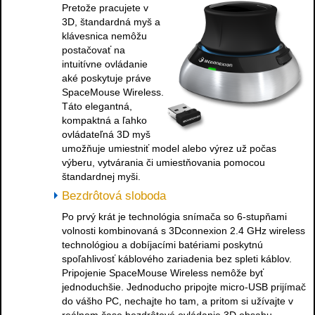
Pretože pracujete v
3D, štandardná myš a
klávesnica nemôžu
postačovať na
intuitívne ovládanie
aké poskytuje práve
SpaceMouse Wireless.
Táto elegantná,
kompaktná a ľahko
ovládateľná 3D myš
umožňuje umiestniť model alebo výrez už počas
výberu, vytvárania či umiestňovania pomocou
štandardnej myši.
Bezdrôtová sloboda
Po prvý krát je technológia snímača so 6-stupňami
volnosti kombinovaná s 3Dconnexion 2.4 GHz wireless
technológiou a dobíjacími batériami poskytnú
spoľahlivosť káblového zariadenia bez spleti káblov.
Pripojenie SpaceMouse Wireless nemôže byť
jednoduchšie. Jednoducho pripojte micro-USB prijímač
do vášho PC, nechajte ho tam, a pritom si užívajte v
reálnom čase bezdrôtové ovládanie 3D obsahu.