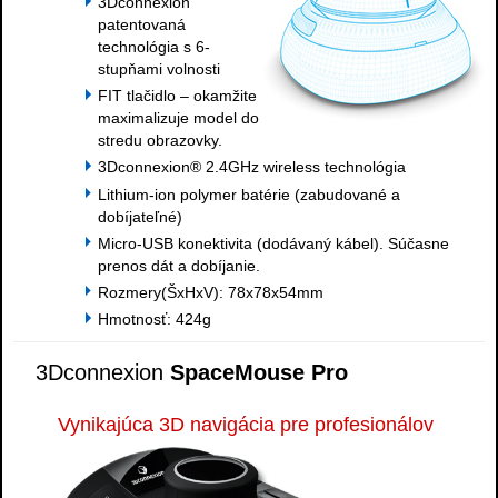
3Dconnexion
patentovaná
technológia s 6-
stupňami volnosti
FIT tlačidlo – okamžite
maximalizuje model do
stredu obrazovky.
3Dconnexion® 2.4GHz wireless technológia
Lithium-ion polymer batérie (zabudované a
dobíjateľné)
Micro-USB konektivita (dodávaný kábel). Súčasne
prenos dát a dobíjanie.
Rozmery(ŠxHxV): 78x78x54mm
Hmotnosť: 424g
3Dconnexion
SpaceMouse Pro
Vynikajúca 3D navigácia pre profesionálov