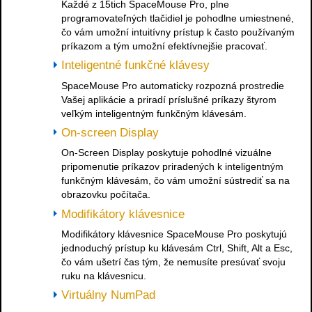
Každé z 15tich SpaceMouse Pro, plne
programovateľných tlačidiel je pohodlne umiestnené,
čo vám umožní intuitívny prístup k často používaným
príkazom a tým umožní efektívnejšie pracovať.
Inteligentné funkčné klávesy
SpaceMouse Pro automaticky rozpozná prostredie
Vašej aplikácie a priradí príslušné príkazy štyrom
veľkým inteligentným funkčným klávesám.
On-screen Display
On-Screen Display poskytuje pohodlné vizuálne
pripomenutie príkazov priradených k inteligentným
funkčným klávesám, čo vám umožní sústrediť sa na
obrazovku počítača.
Modifikátory klávesnice
Modifikátory klávesnice SpaceMouse Pro poskytujú
jednoduchý prístup ku klávesám Ctrl, Shift, Alt a Esc,
čo vám ušetrí čas tým, že nemusíte presúvať svoju
ruku na klávesnicu.
Virtuálny NumPad