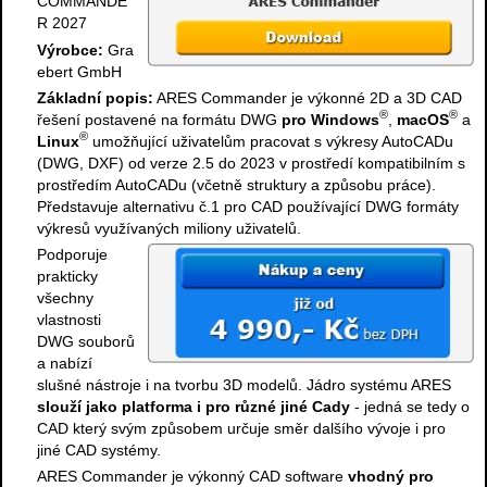
COMMANDE
R 2027
Výrobce:
Gra
ebert GmbH
Základní popis:
ARES Commander je výkonné 2D a 3D CAD
®
®
řešení postavené na formátu DWG
pro Windows
,
macOS
a
®
Linux
umožňující uživatelům pracovat s výkresy AutoCADu
(DWG, DXF) od verze 2.5 do 2023 v prostředí kompatibilním s
prostředím AutoCADu (včetně struktury a způsobu práce).
Představuje alternativu č.1 pro CAD používající DWG formáty
výkresů využívaných miliony uživatelů.
Podporuje
prakticky
všechny
vlastnosti
DWG souborů
a nabízí
slušné nástroje i na tvorbu 3D modelů. Jádro systému ARES
slouží jako platforma i pro různé jiné Cady
- jedná se tedy o
CAD který svým způsobem určuje směr dalšího vývoje i pro
jiné CAD systémy.
ARES Commander je výkonný CAD software
vhodný pro