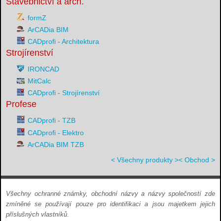
Stavebnictví a arch.
formZ
ArCADia BIM
CADprofi - Architektura
Strojírenství
IRONCAD
MitCalc
CADprofi - Strojírenství
Profese
CADprofi - TZB
CADprofi - Elektro
ArCADia BIM TZB
< Všechny produkty >
< Obchod >
Všechny ochranné známky, obchodní názvy a názvy společností zde
zmíněné se používají pouze pro identifikaci a jsou majetkem jejich
příslušných vlastníků.