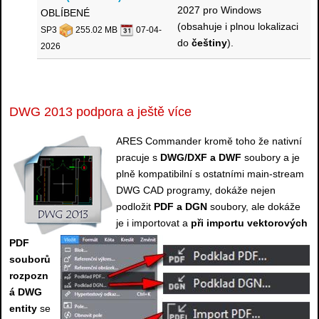
2027 pro Windows
OBLÍBENÉ
(obsahuje i plnou lokalizaci
SP3
255.02 MB
07-04-
do
češtiny
).
2026
DWG 2013 podpora a ještě více
ARES Commander kromě toho že nativní
pracuje s
DWG/DXF a DWF
soubory a je
plně kompatibilní s ostatními main-stream
DWG CAD programy, dokáže nejen
podložit
PDF a DGN
soubory, ale dokáže
je i importovat a
při importu vektorových
PDF
souborů
rozpozn
á DWG
entity
se