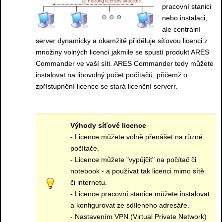
pracovní stanici
nebo instalaci,
ale centrální
server dynamicky a okamžitě přiděluje síťovou licenci z
množiny volných licencí jakmile se spustí produkt ARES
Commander ve vaší síti. ARES Commander tedy můžete
instalovat na libovolný počet počítačů, přičemž o
zpřístupnění licence se stará licenční serverr.
Výhody síťové licence
- Licence můžete volně přenášet na různé
počítače.
- Licence můžete "vypůjčit" na počítač či
notebook - a používat tak licenci mimo sítě
či internetu.
- Licence pracovní stanice můžete instalovat
a konfigurovat ze sdíleného adresáře.
- Nastavením VPN (Virtual Private Network)