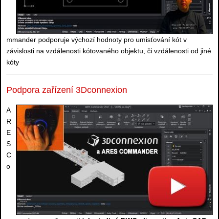
mmander podporuje výchozí hodnoty pro umisťování kót v
závislosti na vzdálenosti kótovaného objektu, či vzdálenosti od jiné
kóty
Podpora zařízení 3Dconnexion
A
R
E
S
C
o