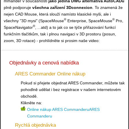
mmander v současnosti
jako jediná DWG alternativa AutoCADu
plně podporuje
všechna zařízení 3Dconnexion
. To znamená že
nejen CAD Mouse, která slouží namísto klasické myši, ale i
®
®
všechny "3D mysi" (SpaceMouse
Enterprise, SpaceMouse
Pro,
®
SpaceNavigator
, ...atd) a to jak co se týče přiřazování funkcí
funkčním tlačítkům, tak i plnou navigaci v 3D prostoru (posun,
zoom, 3D rotace) - prohlídněte si prosim naše video:
Objednávky a cenová nabídka
ARES Commander Online nákup
Pokud si přejete objednat ARES Commander, můžete tak
pohodlně udělat i bez registrace v našem internetovém
obchodě.
Klikněte na:
Online nákup ARES CommanderuARES
Commanderu
Rychlá objednávka