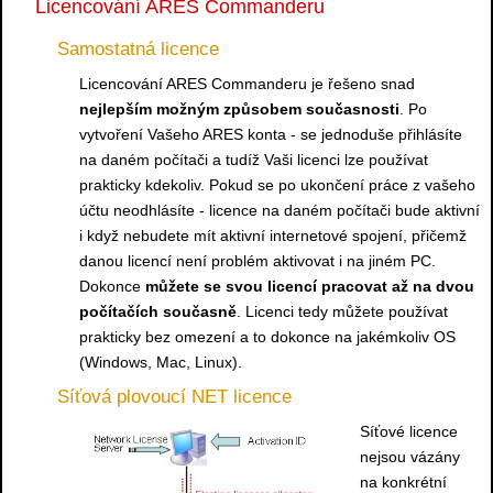
Licencování ARES Commanderu
Samostatná licence
Licencování ARES Commanderu je řešeno snad
nejlepším možným způsobem současnosti
. Po
vytvoření Vašeho ARES konta - se jednoduše přihlásíte
na daném počítači a tudíž Vaši licenci lze používat
prakticky kdekoliv. Pokud se po ukončení práce z vašeho
účtu neodhlásíte - licence na daném počítači bude aktivní
i když nebudete mít aktivní internetové spojení, přičemž
danou licencí není problém aktivovat i na jiném PC.
Dokonce
můžete se svou licencí pracovat až na dvou
počítačích současně
. Licenci tedy můžete používat
prakticky bez omezení a to dokonce na jakémkoliv OS
(Windows, Mac, Linux).
Síťová plovoucí NET licence
Síťové licence
nejsou vázány
na konkrétní