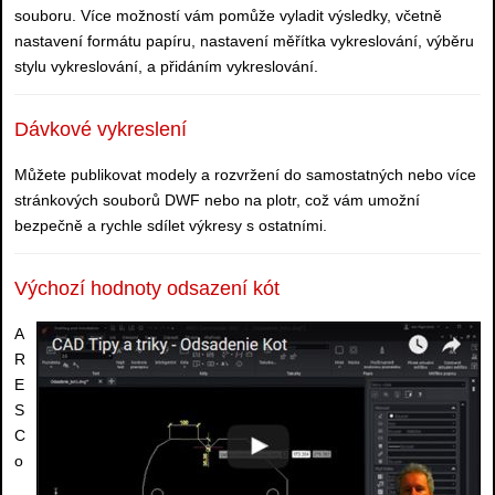
souboru. Více možností vám pomůže vyladit výsledky, včetně
nastavení formátu papíru, nastavení měřítka vykreslování, výběru
stylu vykreslování, a přidáním vykreslování.
Dávkové vykreslení
Můžete publikovat modely a rozvržení do samostatných nebo více
stránkových souborů DWF nebo na plotr, což vám umožní
bezpečně a rychle sdílet výkresy s ostatními.
Výchozí hodnoty odsazení kót
A
R
E
S
C
o