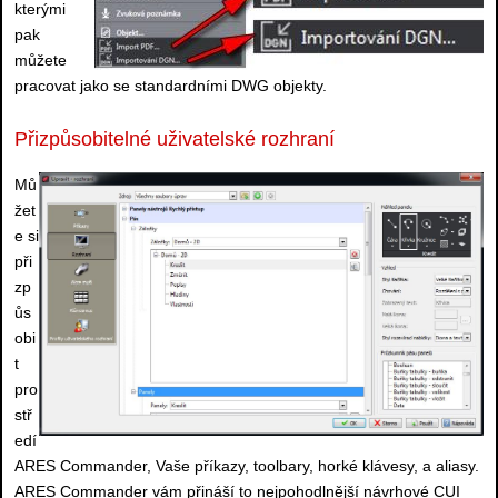
kterými
pak
můžete
pracovat jako se standardními DWG objekty.
Přizpůsobitelné uživatelské rozhraní
Mů
žet
e si
při
zp
ůs
obi
t
pro
stř
edí
ARES Commander, Vaše příkazy, toolbary, horké klávesy, a aliasy.
ARES Commander vám přináší to nejpohodlnější návrhové CUI