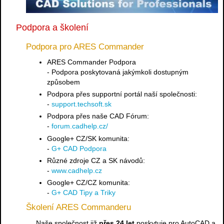
Podpora a školení
Podpora pro ARES Commander
ARES Commander Podpora
- Podpora poskytovaná jakýmkoli dostupným
způsobem
Podpora přes supportní portál naší společnosti:
-
support.techsoft.sk
Podpora přes naše CAD Fórum:
-
forum.cadhelp.cz/
Google+ CZ/SK komunita:
-
G+ CAD Podpora
Různé zdroje CZ a SK návodů:
-
www.cadhelp.cz
Google+ CZ/CZ komunita:
-
G+ CAD Tipy a Triky
Školení ARES Commanderu
Naše společnost již
přes 24 let
poskytuje pro AutoCAD a