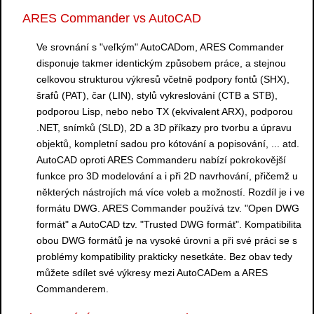
ARES Commander vs AutoCAD
Ve srovnání s "veľkým" AutoCADom, ARES Commander
disponuje takmer identickým způsobem práce, a stejnou
celkovou strukturou výkresů včetně podpory fontů (SHX),
šrafů (PAT), čar (LIN), stylů vykreslování (CTB a STB),
podporou Lisp, nebo nebo TX (ekvivalent ARX), podporou
.NET, snímků (SLD), 2D a 3D příkazy pro tvorbu a úpravu
objektů, kompletní sadou pro kótování a popisování, ... atd.
AutoCAD oproti ARES Commanderu nabízí pokrokovější
funkce pro 3D modelování a i při 2D navrhování, přičemž u
některých nástrojích má více voleb a možností. Rozdíl je i ve
formátu DWG. ARES Commander používá tzv. "Open DWG
formát" a AutoCAD tzv. "Trusted DWG formát". Kompatibilita
obou DWG formátů je na vysoké úrovni a při své práci se s
problémy kompatibility prakticky nesetkáte. Bez obav tedy
můžete sdílet své výkresy mezi AutoCADem a ARES
Commanderem.