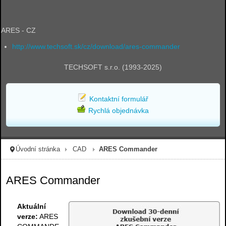
ARES - CZ
http://www.techsoft.sk/cz/download/ares-commander
TECHSOFT s.r.o. (1993-2025)
Kontaktní formulář
Rychlá objednávka
Úvodní stránka
CAD
ARES Commander
ARES Commander
Aktuální
verze:
ARES