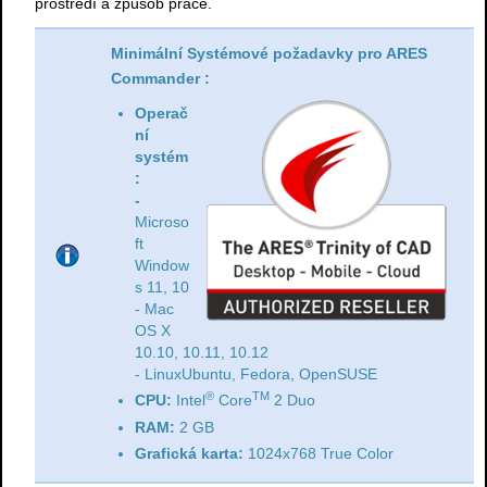
prostředí a způsob práce.
Minimální Systémové požadavky pro ARES
Commander :
Operač
ní
systém
:
-
Microso
ft
Window
s 11, 10
- Mac
OS X
10.10, 10.11, 10.12
- LinuxUbuntu, Fedora, OpenSUSE
®
TM
CPU:
Intel
Core
2 Duo
RAM:
2 GB
Grafická karta:
1024x768 True Color