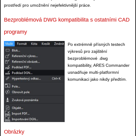
prostředí pro umožnění nejefektivnější práce.
Bezproblémová DWG kompatibilita s ostatními CAD
programy
Po extrémně přísných testech
výkresů pro zajištění
bezproblémové .dwg
kompatibility, ARES Commander
usnadňuje multi-platformní
komunikaci jako nikdy předtím.
Obrázky