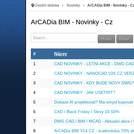
Úvodní stránka
Novinky
ArCADia BIM - Novinky - C
ArCADia BIM - Novinky - Cz
Hledej
Reset
#
Název
1
CAD NOVINKY - LETNÍ AKCE - DWG CA
2
CAD NOVINKY - NANOCAD V26 CZ VER
3
CAD NOVINKY - KDY BUDE NOVY DWG
4
CAD NOVINKY - JAK USETRIT?
5
Dokaze AI projektovat? Ma smysl kupova
6
CAD / Black Friday / Slevy 10-50%
7
DWG CAD / BIM / MCAD - Aktualni akce / 
8
ArCADia BIM V14 CZ - kratkodoba 70% sle