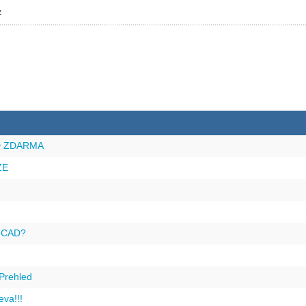
z
D ZDARMA
ZE
?
t CAD?
Prehled
va!!!