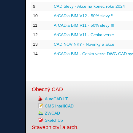
9
CAD Slevy - Akce na konec roku 2024
10
ArCADia BIM V12 - 50% slevy !!!
11
ArCADia BIM V11 - 50% slevy !!!
12
ArCADia BIM V11 - Ceska verze
13
CAD NOVINKY - Novinky a akce
14
ArCADia BIM - Ceska verze DWG CAD sy
Obecný CAD
AutoCAD LT
CMS IntelliCAD
ZWCAD
SketchUp
Stavebnictví a arch.