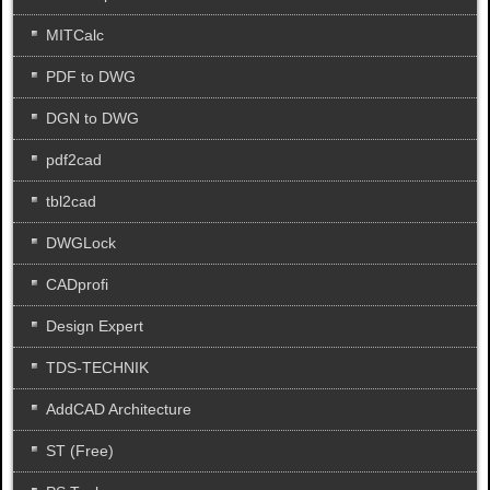
MITCalc
PDF to DWG
DGN to DWG
pdf2cad
tbl2cad
DWGLock
CADprofi
Design Expert
TDS-TECHNIK
AddCAD Architecture
ST (Free)