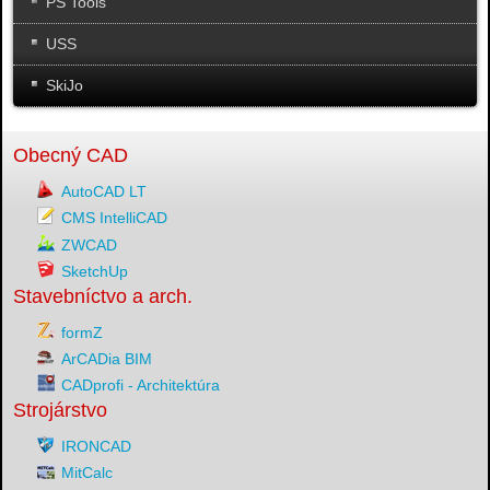
PS Tools
USS
SkiJo
Obecný CAD
AutoCAD LT
CMS IntelliCAD
ZWCAD
SketchUp
Stavebníctvo a arch.
formZ
ArCADia BIM
CADprofi - Architektúra
Strojárstvo
IRONCAD
MitCalc